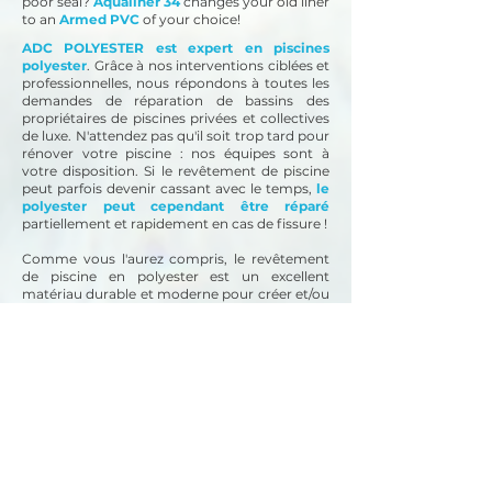
poor seal?
Aqualiner 34
changes your old liner
to an
Armed PVC
of your choice!
ADC POLYESTER est expert en piscines
polyester
. Grâce à nos interventions ciblées et
professionnelles, nous répondons à toutes les
demandes de réparation de bassins des
propriétaires de piscines privées et collectives
de luxe. N'attendez pas qu'il soit trop tard pour
rénover votre piscine : nos équipes sont à
votre disposition.
Si le revêtement de piscine
peut parfois devenir cassant avec le temps,
le
polyester peut cependant être réparé
partiellement et rapidement en cas de fissure !
Comme vous l'aurez compris, le revêtement
de piscine en polyester est un excellent
matériau durable et moderne pour créer et/ou
rénover une piscine de n'importe quel volume.
L'application de polyester convient également
à différents substrats, que ce soit le béton,
l'acier et/ou le bois pour répondre à un
maximum de demandes.
Besoin de rénover une piscine en coque en
polyester ? Faites appel à un spécialiste en
rénovation !