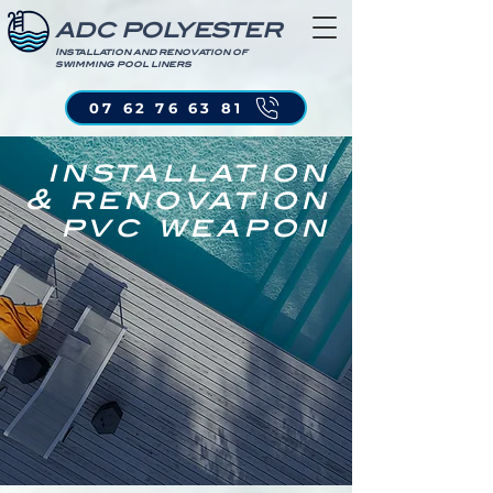
ADC POLYESTER
Installation and renovation of
swimming pool liners
07 62 76 63 81
installation
& renovation
pvc weapon