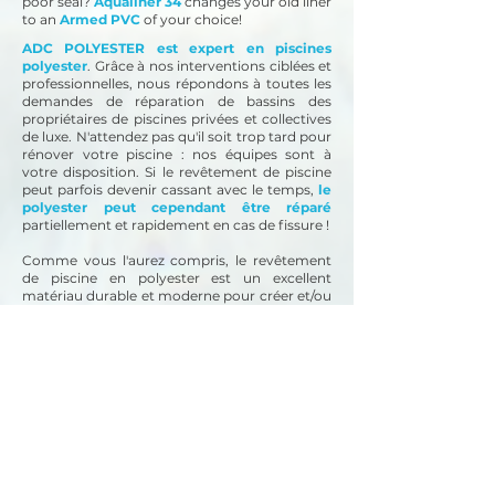
poor seal?
Aqualiner 34
changes your old liner
to an
Armed PVC
of your choice!
ADC POLYESTER est expert en piscines
polyester
. Grâce à nos interventions ciblées et
professionnelles, nous répondons à toutes les
demandes de réparation de bassins des
propriétaires de piscines privées et collectives
de luxe. N'attendez pas qu'il soit trop tard pour
rénover votre piscine : nos équipes sont à
votre disposition.
Si le revêtement de piscine
peut parfois devenir cassant avec le temps,
le
polyester peut cependant être réparé
partiellement et rapidement en cas de fissure !
Comme vous l'aurez compris, le revêtement
de piscine en polyester est un excellent
matériau durable et moderne pour créer et/ou
rénover une piscine de n'importe quel volume.
L'application de polyester convient également
à différents substrats, que ce soit le béton,
l'acier et/ou le bois pour répondre à un
maximum de demandes.
Besoin de rénover une piscine en coque en
polyester ? Faites appel à un spécialiste en
rénovation !