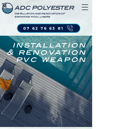
ADC POLYESTER
Installation and renovation of
swimming pool liners
07 62 76 63 81
installation
& renovation
pvc weapon