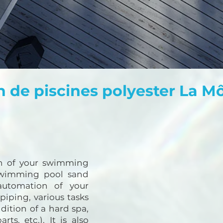
n de piscines polyester La M
on of your swimming
 swimming pool sand
 automation of your
iping, various tasks
dition of a hard spa,
ts, etc.). It is also