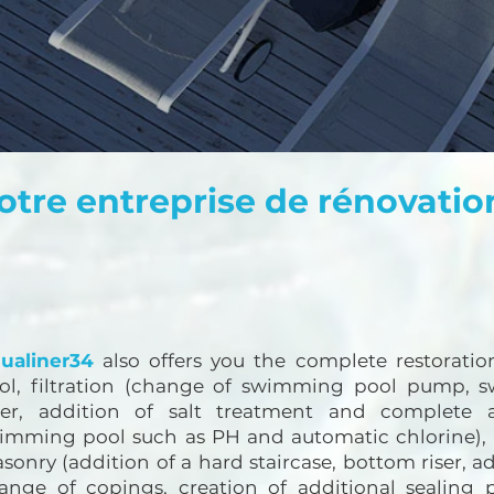
otre entreprise de rénovatio
ualiner34
also offers you the complete restorati
ol, filtration (change of swimming pool pump,
lter, addition of salt treatment and complete
imming pool such as PH and automatic chlorine), p
sonry (addition of a hard staircase, bottom riser, ad
ange of copings, creation of additional sealing par