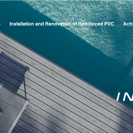
s
Installation and Renovation of Reinforced PVC
Ach
i