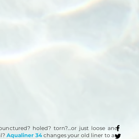
punctured? holed? torn?…or just loose and
al?
Aqualiner 34
changes your old liner to an