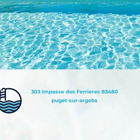
​303 Impasse des Ferrieres 83480
puget-sur-argebs