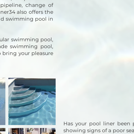
pipeline, change of
ner34 also offers the
 old swimming pool in
ular swimming pool,
ade swimming pool,
 to bring your pleasure
Has your pool liner been 
showing signs of a poor se