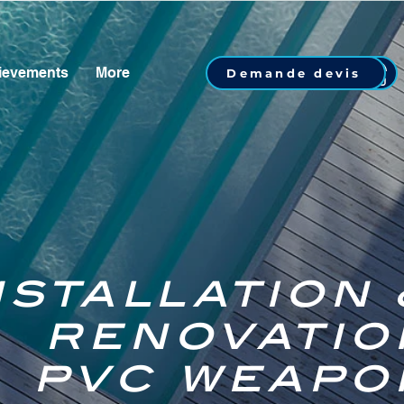
ievements
More
07 62 76 63 81
Demande devis
nstallation 
renovatio
pvc weapo