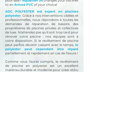
poor seal?
Aqualiner 34
changes your old liner
to an
Armed PVC
of your choice!
ADC POLYESTER est expert en piscines
polyester
. Grâce à nos interventions ciblées et
professionnelles, nous répondons à toutes les
demandes de réparation de bassins des
propriétaires de piscines privées et collectives
de luxe. N'attendez pas qu'il soit trop tard pour
rénover votre piscine : nos équipes sont à
votre disposition.
Si le revêtement de piscine
peut parfois devenir cassant avec le temps,
le
polyester peut cependant être réparé
partiellement et rapidement en cas de fissure !
Comme vous l'aurez compris, le revêtement
de piscine en polyester est un excellent
matériau durable et moderne pour créer et/ou
rénover une piscine de n'importe quel volume.
L'application de polyester convient également
à différents substrats, que ce soit le béton,
l'acier et/ou le bois pour répondre à un
maximum de demandes.
Besoin de rénover une piscine en coque en
polyester ? Faites appel à un spécialiste en
rénovation !