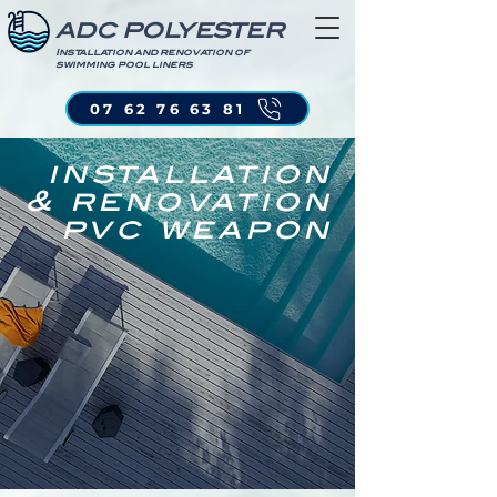
ADC POLYESTER
Installation and renovation of
swimming pool liners
07 62 76 63 81
installation
& renovation
pvc weapon