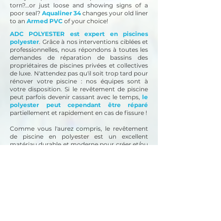
torn?…or just loose and showing signs of a
poor seal?
Aqualiner 34
changes your old liner
to an
Armed PVC
of your choice!
ADC POLYESTER est expert en piscines
polyester
. Grâce à nos interventions ciblées et
professionnelles, nous répondons à toutes les
demandes de réparation de bassins des
propriétaires de piscines privées et collectives
de luxe. N'attendez pas qu'il soit trop tard pour
rénover votre piscine : nos équipes sont à
votre disposition.
Si le revêtement de piscine
peut parfois devenir cassant avec le temps,
le
polyester peut cependant être réparé
partiellement et rapidement en cas de fissure !
Comme vous l'aurez compris, le revêtement
de piscine en polyester est un excellent
matériau durable et moderne pour créer et/ou
rénover une piscine de n'importe quel volume.
L'application de polyester convient également
à différents substrats, que ce soit le béton,
l'acier et/ou le bois pour répondre à un
maximum de demandes.
Besoin de rénover une piscine en coque en
polyester ? Faites appel à un spécialiste en
rénovation !