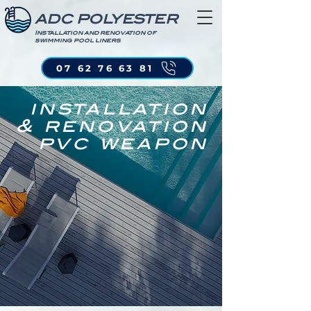
ADC POLYESTER
Installation and renovation of
swimming pool liners
07 62 76 63 81
installation
& renovation
pvc weapon