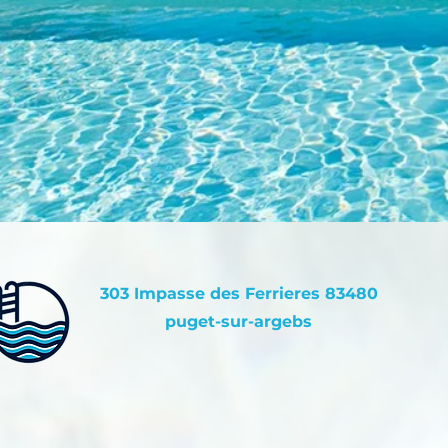
​303 Impasse des Ferrieres 83480
puget-sur-argebs