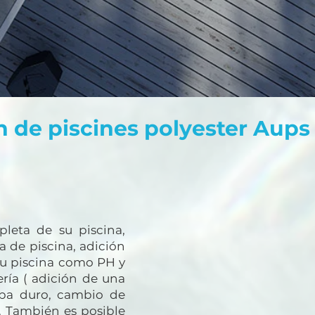
n de piscines polyester Aups
leta de su piscina,
a de piscina, adición
su piscina como PH y
ería ( adición de una
 spa duro, cambio de
). También es posible