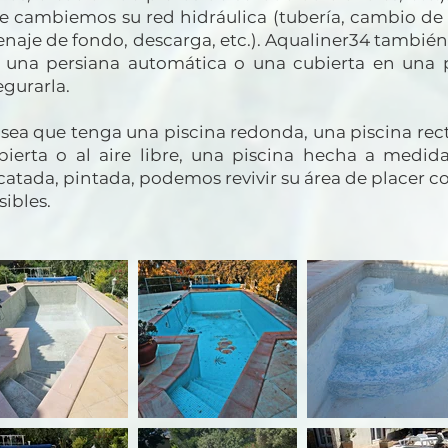
e cambiemos su red hidráulica (tubería, cambio d
enaje de fondo, descarga, etc.). Aqualiner34 también 
 una persiana automática o una cubierta en una p
egurarla.
 sea que tenga una piscina redonda, una piscina rec
bierta o al aire libre, una piscina hecha a medid
icatada, pintada, podemos revivir su área de placer c
sibles.