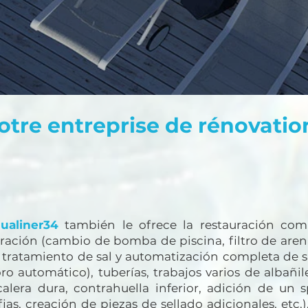
otre entreprise de rénovatio
ualiner34
también le ofrece la restauración comp
ltración (cambio de bomba de piscina, filtro de aren
 tratamiento de sal y automatización completa de 
oro automático), tuberías, trabajos varios de albañil
calera dura, contrahuella inferior, adición de un
fias, creación de piezas de sellado adicionales, etc.