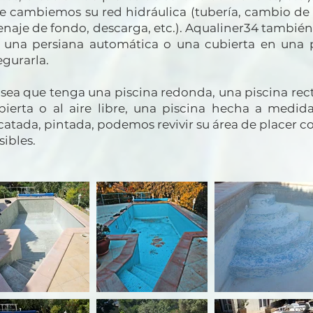
e cambiemos su red hidráulica (tubería, cambio d
enaje de fondo, descarga, etc.). Aqualiner34 también 
 una persiana automática o una cubierta en una p
egurarla.
 sea que tenga una piscina redonda, una piscina rec
bierta o al aire libre, una piscina hecha a medid
icatada, pintada, podemos revivir su área de placer c
sibles.