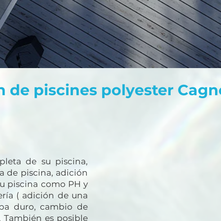
n de piscines polyester Cag
leta de su piscina,
a de piscina, adición
su piscina como PH y
ería ( adición de una
 spa duro, cambio de
). También es posible