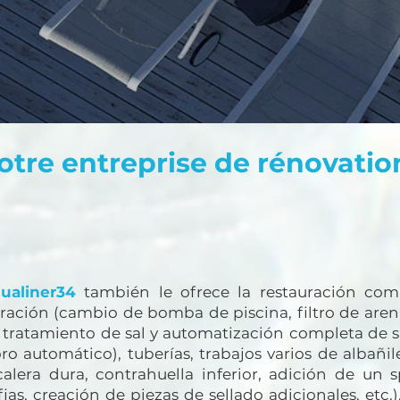
otre entreprise de rénovatio
ualiner34
también le ofrece la restauración comp
ltración (cambio de bomba de piscina, filtro de aren
 tratamiento de sal y automatización completa de 
oro automático), tuberías, trabajos varios de albañil
calera dura, contrahuella inferior, adición de un
fias, creación de piezas de sellado adicionales, etc.