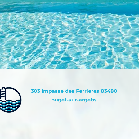
​303 Impasse des Ferrieres 83480
puget-sur-argebs