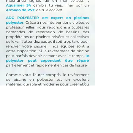
mostrando signos de un mal sellado? ¡
Aqualiner 34
cambia tu viejo liner por un
Armado de PVC
de tu elección!
ADC POLYESTER est expert en piscines
polyester
. Grâce à nos interventions ciblées et
professionnelles, nous répondons à toutes les
demandes de réparation de bassins des
propriétaires de piscines privées et collectives
de luxe. N'attendez pas qu'il soit trop tard pour
rénover votre piscine : nos équipes sont à
votre disposition.
Si le revêtement de piscine
peut parfois devenir cassant avec le temps,
le
polyester peut cependant être réparé
partiellement et rapidement en cas de fissure !
Comme vous l'aurez compris, le revêtement
de piscine en polyester est un excellent
matériau durable et moderne pour créer et/ou
rénover une piscine de n'importe quel volume.
L'application de polyester convient également
à différents substrats, que ce soit le béton,
l'acier et/ou le bois pour répondre à un
maximum de demandes.
Besoin de rénover une piscine en coque en
polyester ? Faites appel à un spécialiste en
rénovation !