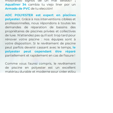
mostrando signos de un mal sellado? ¡
Aqualiner 34
cambia tu viejo liner por un
Armado de PVC
de tu elección!
ADC POLYESTER est expert en piscines
polyester
. Grâce à nos interventions ciblées et
professionnelles, nous répondons à toutes les
demandes de réparation de bassins des
propriétaires de piscines privées et collectives
de luxe. N'attendez pas qu'il soit trop tard pour
rénover votre piscine : nos équipes sont à
votre disposition.
Si le revêtement de piscine
peut parfois devenir cassant avec le temps,
le
polyester peut cependant être réparé
partiellement et rapidement en cas de fissure !
Comme vous l'aurez compris, le revêtement
de piscine en polyester est un excellent
matériau durable et moderne pour créer et/ou
rénover une piscine de n'importe quel volume.
L'application de polyester convient également
à différents substrats, que ce soit le béton,
l'acier et/ou le bois pour répondre à un
maximum de demandes.
Besoin de rénover une piscine en coque en
polyester ? Faites appel à un spécialiste en
rénovation !