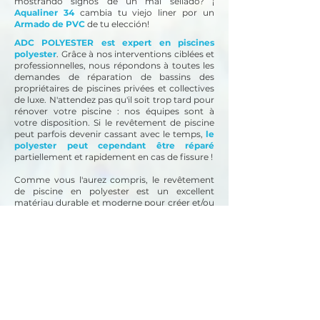
mostrando signos de un mal sellado? ¡
Aqualiner 34
cambia tu viejo liner por un
Armado de PVC
de tu elección!
ADC POLYESTER est expert en piscines
polyester
. Grâce à nos interventions ciblées et
professionnelles, nous répondons à toutes les
demandes de réparation de bassins des
propriétaires de piscines privées et collectives
de luxe. N'attendez pas qu'il soit trop tard pour
rénover votre piscine : nos équipes sont à
votre disposition.
Si le revêtement de piscine
peut parfois devenir cassant avec le temps,
le
polyester peut cependant être réparé
partiellement et rapidement en cas de fissure !
Comme vous l'aurez compris, le revêtement
de piscine en polyester est un excellent
matériau durable et moderne pour créer et/ou
rénover une piscine de n'importe quel volume.
L'application de polyester convient également
à différents substrats, que ce soit le béton,
l'acier et/ou le bois pour répondre à un
maximum de demandes.
Besoin de rénover une piscine en coque en
polyester ? Faites appel à un spécialiste en
rénovation !