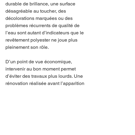
durable de brillance, une surface 
désagréable au toucher, des 
décolorations marquées ou des 
problèmes récurrents de qualité de 
l’eau sont autant d’indicateurs que le 
revêtement polyester ne joue plus 
pleinement son rôle.
D’un point de vue économique, 
intervenir au bon moment permet 
d’éviter des travaux plus lourds. Une 
rénovation réalisée avant l’apparition 
de dégradations profondes est 
généralement plus simple, plus rapide 
et moins coûteuse qu’une intervention 
tardive nécessitant une reprise 
complète du support.