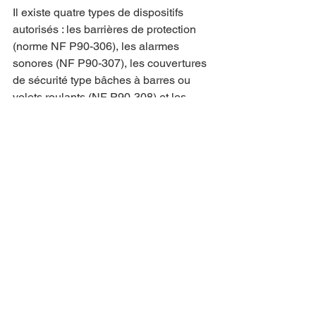
Il existe quatre types de dispositifs 
autorisés : les barrières de protection 
(norme NF P90-306), les alarmes 
sonores (NF P90-307), les couvertures 
de sécurité type bâches à barres ou 
volets roulants (NF P90-308) et les 
abris de piscine (NF P90-309). Dans le 
Var, le volet roulant automatique est 
très plébiscité. Il combine sécurité, 
esthétique et protection thermique, 
limitant l'évaporation de l'eau, un point 
non négligeable lors des périodes de 
restriction d'eau fréquentes dans notre 
département. Au-delà de l'aspect légal, 
c'est une tranquillité d'esprit 
indispensable. Lors de la réception de 
votre piscine, votre installateur doit 
impérativement vous remettre une note 