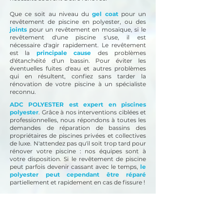
Que ce soit au niveau du
gel coat
pour un
revêtement de piscine en polyester, ou des
joints
pour un revêtement en mosaïque, si le
revêtement d'une piscine s'use, il est
nécessaire d'agir rapidement. Le revêtement
est la
principale cause
des problèmes
d'étanchéité d'un bassin. Pour éviter les
éventuelles fuites d'eau et autres problèmes
qui en résultent, confiez sans tarder la
rénovation de votre piscine à un spécialiste
reconnu.
ADC POLYESTER est expert en piscines
polyester
. Grâce à nos interventions ciblées et
professionnelles, nous répondons à toutes les
demandes de réparation de bassins des
propriétaires de piscines privées et collectives
de luxe. N'attendez pas qu'il soit trop tard pour
rénover votre piscine : nos équipes sont à
votre disposition.
Si le revêtement de piscine
peut parfois devenir cassant avec le temps,
le
polyester peut cependant être réparé
partiellement et rapidement en cas de fissure !
Comme vous l'aurez compris, le revêtement
de piscine en polyester est un excellent
matériau durable et moderne pour créer et/ou