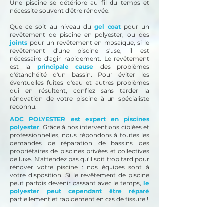
Une piscine se détériore au fil du temps et
nécessite souvent d'être rénovée.
Que ce soit au niveau du
gel coat
pour un
revêtement de piscine en polyester, ou des
joints
pour un revêtement en mosaïque, si le
revêtement d'une piscine s'use, il est
nécessaire d'agir rapidement. Le revêtement
est la
principale cause
des problèmes
d'étanchéité d'un bassin. Pour éviter les
éventuelles fuites d'eau et autres problèmes
qui en résultent, confiez sans tarder la
rénovation de votre piscine à un spécialiste
reconnu.
ADC POLYESTER est expert en piscines
polyester
. Grâce à nos interventions ciblées et
professionnelles, nous répondons à toutes les
demandes de réparation de bassins des
propriétaires de piscines privées et collectives
de luxe. N'attendez pas qu'il soit trop tard pour
rénover votre piscine : nos équipes sont à
votre disposition.
Si le revêtement de piscine
peut parfois devenir cassant avec le temps,
le
polyester peut cependant être réparé
partiellement et rapidement en cas de fissure !
Comme vous l'aurez compris, le revêtement
de piscine en polyester est un excellent