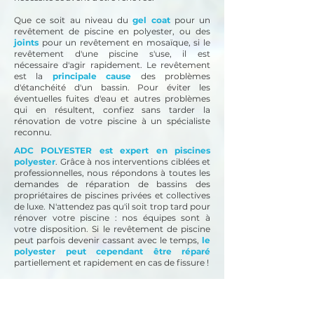
Que ce soit au niveau du
gel coat
pour un
revêtement de piscine en polyester, ou des
joints
pour un revêtement en mosaïque, si le
revêtement d'une piscine s'use, il est
nécessaire d'agir rapidement. Le revêtement
est la
principale cause
des problèmes
d'étanchéité d'un bassin. Pour éviter les
éventuelles fuites d'eau et autres problèmes
qui en résultent, confiez sans tarder la
rénovation de votre piscine à un spécialiste
reconnu.
ADC POLYESTER est expert en piscines
polyester
. Grâce à nos interventions ciblées et
professionnelles, nous répondons à toutes les
demandes de réparation de bassins des
propriétaires de piscines privées et collectives
de luxe. N'attendez pas qu'il soit trop tard pour
rénover votre piscine : nos équipes sont à
votre disposition.
Si le revêtement de piscine
peut parfois devenir cassant avec le temps,
le
polyester peut cependant être réparé
partiellement et rapidement en cas de fissure !
Comme vous l'aurez compris, le revêtement
de piscine en polyester est un excellent
matériau durable et moderne pour créer et/ou