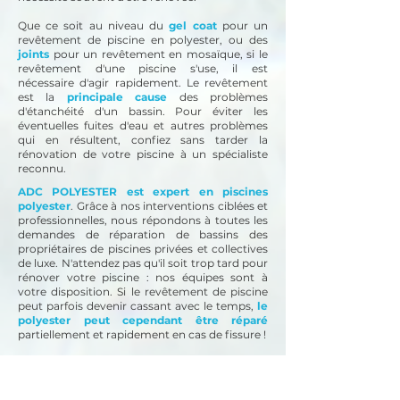
Que ce soit au niveau du
gel coat
pour un
revêtement de piscine en polyester, ou des
joints
pour un revêtement en mosaïque, si le
revêtement d'une piscine s'use, il est
nécessaire d'agir rapidement. Le revêtement
est la
principale cause
des problèmes
d'étanchéité d'un bassin. Pour éviter les
éventuelles fuites d'eau et autres problèmes
qui en résultent, confiez sans tarder la
rénovation de votre piscine à un spécialiste
reconnu.
ADC POLYESTER est expert en piscines
polyester
. Grâce à nos interventions ciblées et
professionnelles, nous répondons à toutes les
demandes de réparation de bassins des
propriétaires de piscines privées et collectives
de luxe. N'attendez pas qu'il soit trop tard pour
rénover votre piscine : nos équipes sont à
votre disposition.
Si le revêtement de piscine
peut parfois devenir cassant avec le temps,
le
polyester peut cependant être réparé
partiellement et rapidement en cas de fissure !
Comme vous l'aurez compris, le revêtement
de piscine en polyester est un excellent
matériau durable et moderne pour créer et/ou